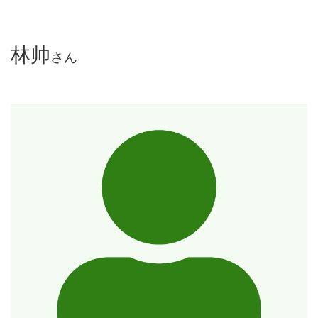
林帅
さん